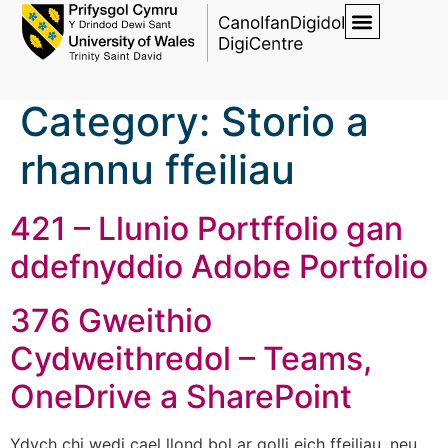
Category:
Storio a
rhannu ffeiliau
421 – Llunio Portffolio gan
ddefnyddio Adobe Portfolio
376 Gweithio
Cydweithredol – Teams,
OneDrive a SharePoint
Ydych chi wedi cael llond bol ar golli eich ffeiliau, neu