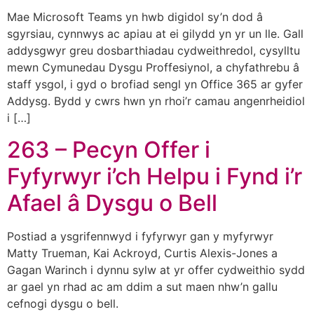
Mae Microsoft Teams yn hwb digidol sy’n dod â
sgyrsiau, cynnwys ac apiau at ei gilydd yn yr un lle. Gall
addysgwyr greu dosbarthiadau cydweithredol, cysylltu
mewn Cymunedau Dysgu Proffesiynol, a chyfathrebu â
staff ysgol, i gyd o brofiad sengl yn Office 365 ar gyfer
Addysg. Bydd y cwrs hwn yn rhoi’r camau angenrheidiol
i […]
263 – Pecyn Offer i
Fyfyrwyr i’ch Helpu i Fynd i’r
Afael â Dysgu o Bell
Postiad a ysgrifennwyd i fyfyrwyr gan y myfyrwyr
Matty Trueman, Kai Ackroyd, Curtis Alexis-Jones a
Gagan Warinch i dynnu sylw at yr offer cydweithio sydd
ar gael yn rhad ac am ddim a sut maen nhw’n gallu
cefnogi dysgu o bell.