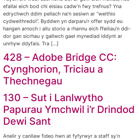
efallai eich bod chi eisiau cadw’n fwy trefnus? Yna
edrychwch ddim pellach na’n sesiwn ar “weithio
cydweithredol”. Byddwn yn darparu’r offer sydd eu
hangen arnoch i allu storio a rhannu eich ffeiliau’n ddi-
dor gan sicrhau y gallwch gael mynediad iddynt ar
unrhyw ddyfais. Tra […]
428 – Adobe Bridge CC:
Cynghorion, Triciau a
Thechnegau
130 – Sut i Lanlwytho
Papurau Ymchwil i’r Drindod
Dewi Sant
Anelir y canllaw fideo hwn at fyfyrwyr a staff sy’n