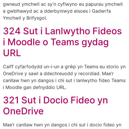
gwneud ymchwil ac sy’n cyflwyno eu papurau ymchwil
a gwblhawyd ac a dderbyniwyd eisoes i Gadwrfa
Ymchwil y Brifysgol.
324 Sut i Lanlwytho Fideos
i Moodle o Teams gydag
URL
Caiff cyfarfodydd un-i-un a grŵp yn Teams eu storio yn
OneDrive y sawl a ddechreuodd y recordiad. Mae’r
canllaw hwn yn dangos i chi sut i lanlwytho fideo Teams
i Moodle gan defnyddio URL.
321 Sut i Docio Fideo yn
OneDrive
Mae’r canllaw hwn yn dangos i chi sut i docio fideo yn