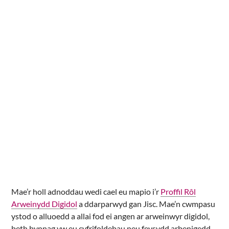
Mae’r holl adnoddau wedi cael eu mapio i’r
Proffil Rôl
Arweinydd Digidol
a ddarparwyd gan Jisc. Mae’n cwmpasu
ystod o alluoedd a allai fod ei angen ar arweinwyr digidol,
beth bynnag yw eu cyfrifoldebau neu feysydd arbenigedd