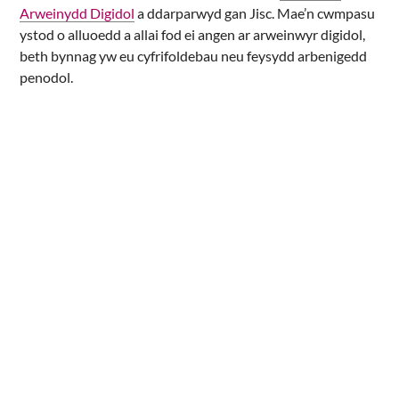
Arweinydd Digidol
a ddarparwyd gan Jisc. Mae’n cwmpasu
ystod o alluoedd a allai fod ei angen ar arweinwyr digidol,
beth bynnag yw eu cyfrifoldebau neu feysydd arbenigedd
penodol.