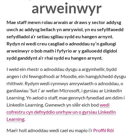
arweinwyr
Mae staff mewn rolau arwain ar draws y sector addysg
uwch ac addysg bellach yn amrywiol, yn eu sefyllfaoedd
sefydliadol a’r setiau sgiliau sydd eu hangen arnynt.
Rydyn ni wedi creu casgliad o adnoddau sy’n galluogi
arweinwyr o bob math i fyfyrio ar y galluoedd digidol
sydd ganddynt a’r rhai sydd eu hangen arnynt.
I weld ein rhestr o adnoddau dysgu a argymhellir, bydd
angen i chi fewngofnodi ar Moodle, ein hamgylchedd dysgu
rhithwir. Rydym wedi cynnwys amrywiaeth o adnoddau, o
ganllawiau ‘Sut i’ ar wefan Microsoft, i gyrsiau ar LinkedIn
Learning. Yn aelod o staff, mae gennych fynediad am ddim i
LinkedIn Learning. Gwnewch yn siŵr eich bod
wedi
cofrestru cyn defnyddio unrhyw un o gyrsiau LinkedIn
Learning
.
Mae’r holl adnoddau wedi cael eu mapio i’r
Proffil Rôl