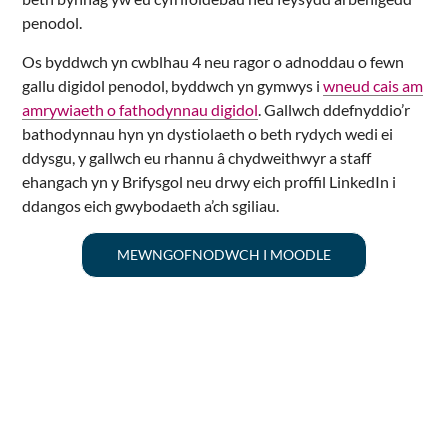
penodol.
Os byddwch yn cwblhau 4 neu ragor o adnoddau o fewn
gallu digidol penodol, byddwch yn gymwys i
wneud cais am
amrywiaeth o fathodynnau digidol
. Gallwch ddefnyddio’r
bathodynnau hyn yn dystiolaeth o beth rydych wedi ei
ddysgu, y gallwch eu rhannu â chydweithwyr a staff
ehangach yn y Brifysgol neu drwy eich proffil LinkedIn i
ddangos eich gwybodaeth a’ch sgiliau.
MEWNGOFNODWCH I MOODLE