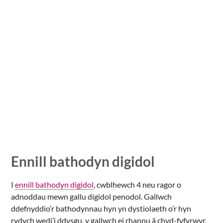
Ennill bathodyn digidol
I
ennill bathodyn digidol
, cwblhewch 4 neu ragor o
adnoddau mewn gallu digidol penodol. Gallwch
ddefnyddio’r bathodynnau hyn yn dystiolaeth o’r hyn
rydych wedi’i ddysgu, y gallwch ei rhannu â chyd-fyfyrwyr,