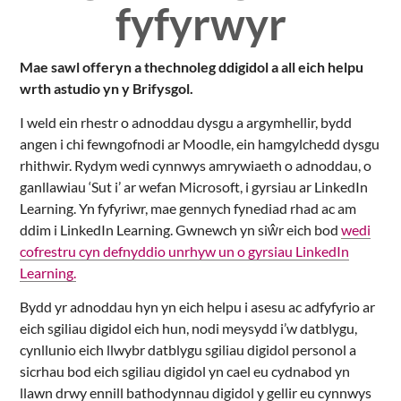
fyfyrwyr
Mae sawl offeryn a thechnoleg ddigidol a all eich helpu
wrth astudio yn y Brifysgol.
I weld ein rhestr o adnoddau dysgu a argymhellir, bydd
angen i chi fewngofnodi ar Moodle, ein hamgylchedd dysgu
rhithwir. Rydym wedi cynnwys amrywiaeth o adnoddau, o
ganllawiau ‘Sut i’ ar wefan Microsoft, i gyrsiau ar LinkedIn
Learning. Yn fyfyriwr, mae gennych fynediad rhad ac am
ddim i LinkedIn Learning. Gwnewch yn siŵr eich bod
wedi
cofrestru cyn defnyddio unrhyw un o gyrsiau LinkedIn
Learning.
Bydd yr adnoddau hyn yn eich helpu i asesu ac adfyfyrio ar
eich sgiliau digidol eich hun, nodi meysydd i’w datblygu,
cynllunio eich llwybr datblygu sgiliau digidol personol a
sicrhau bod eich sgiliau digidol yn cael eu cydnabod yn
llawn drwy ennill bathodynnau digidol y gellir eu cynnwys