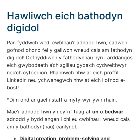
Hawliwch eich bathodyn
digidol
Pan fyddwch wedi cwblhau'r adnodd hwn, cadwch
gofnod ohono fel y gallwch wneud cais am fathodyn
digidol! Defnyddiwch y fathodynnau hyn i arddangos
eich gwybodaeth a’ch sgiliau gyda’ch cydweithwyr
neu’ch cyfoedion. Rhannwch nhw ar eich proffil
LinkedIn neu ychwanegwch nhw at eich llofnod e-
bost!
*Dim ond ar gael i staff a myfyrwyr yw'r rhain.
Mae'r adnodd hwn yn cyfrif tuag at
un
o
bedwar
adnodd y bydd angen i chi eu cwblhau i wneud cais
am y bathodyn(nau) canlynol.
Digital creation, problem-solving and