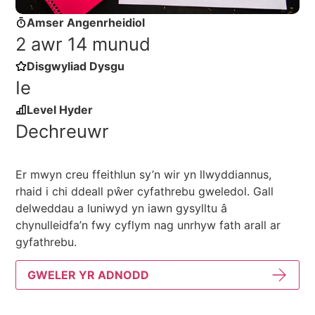
Amser Angenrheidiol
2 awr 14 munud
Disgwyliad Dysgu
Ie
Level Hyder
Dechreuwr
Er mwyn creu ffeithlun sy’n wir yn llwyddiannus,
rhaid i chi ddeall pŵer cyfathrebu gweledol. Gall
delweddau a luniwyd yn iawn gysylltu â
chynulleidfa’n fwy cyflym nag unrhyw fath arall ar
gyfathrebu.
GWELER YR ADNODD