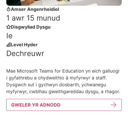
Amser Angenrheidiol
1 awr 15 munud
Disgwyliad Dysgu
Ie
Level Hyder
Dechreuwr
Mae Microsoft Teams for Education yn eich galluogi
i gyfathrebu a chydweithio â myfyrwyr a staff.
Dysgwch sut i gychwyn dosbarth, ychwanegu
myfyrwyr, cwblhau gweithgareddau dysgu, a rhagor.
GWELER YR ADNODD