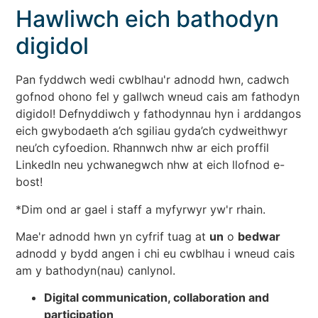
Hawliwch eich bathodyn
digidol
Pan fyddwch wedi cwblhau'r adnodd hwn, cadwch
gofnod ohono fel y gallwch wneud cais am fathodyn
digidol! Defnyddiwch y fathodynnau hyn i arddangos
eich gwybodaeth a’ch sgiliau gyda’ch cydweithwyr
neu’ch cyfoedion. Rhannwch nhw ar eich proffil
LinkedIn neu ychwanegwch nhw at eich llofnod e-
bost!
*Dim ond ar gael i staff a myfyrwyr yw'r rhain.
Mae'r adnodd hwn yn cyfrif tuag at
un
o
bedwar
adnodd y bydd angen i chi eu cwblhau i wneud cais
am y bathodyn(nau) canlynol.
Digital communication, collaboration and
participation