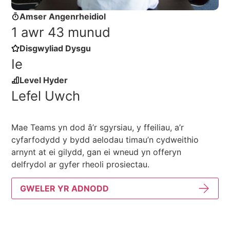
Amser Angenrheidiol
1 awr 43 munud
Disgwyliad Dysgu
Ie
Level Hyder
Lefel Uwch
Mae Teams yn dod â’r sgyrsiau, y ffeiliau, a’r
cyfarfodydd y bydd aelodau timau’n cydweithio
arnynt at ei gilydd, gan ei wneud yn offeryn
delfrydol ar gyfer rheoli prosiectau.
GWELER YR ADNODD