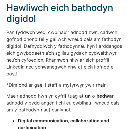
Hawliwch eich bathodyn
digidol
Pan fyddwch wedi cwblhau'r adnodd hwn, cadwch
gofnod ohono fel y gallwch wneud cais am fathodyn
digidol! Defnyddiwch y fathodynnau hyn i arddangos
eich gwybodaeth a’ch sgiliau gyda’ch cydweithwyr
neu’ch cyfoedion. Rhannwch nhw ar eich proffil
LinkedIn neu ychwanegwch nhw at eich llofnod e-
bost!
*Dim ond ar gael i staff a myfyrwyr yw'r rhain.
Mae'r adnodd hwn yn cyfrif tuag at
un
o
bedwar
adnodd y bydd angen i chi eu cwblhau i wneud cais
am y bathodyn(nau) canlynol.
Digital communication, collaboration and
participation