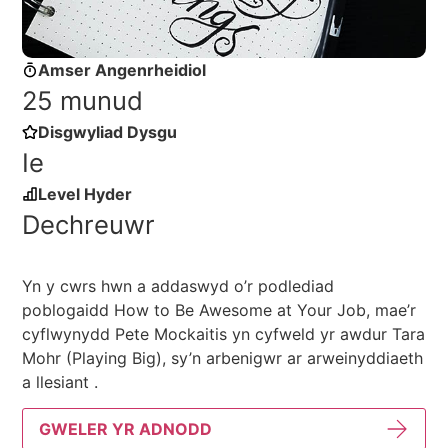
Amser Angenrheidiol
25 munud
Disgwyliad Dysgu
Ie
Level Hyder
Dechreuwr
Yn y cwrs hwn a addaswyd o’r podlediad
poblogaidd How to Be Awesome at Your Job, mae’r
cyflwynydd Pete Mockaitis yn cyfweld yr awdur Tara
Mohr (Playing Big), sy’n arbenigwr ar arweinyddiaeth
a llesiant .
GWELER YR ADNODD