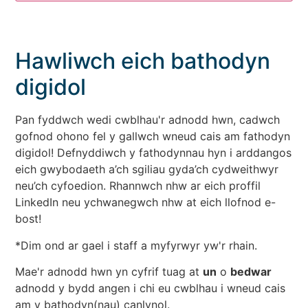
Hawliwch eich bathodyn
digidol
Pan fyddwch wedi cwblhau'r adnodd hwn, cadwch
gofnod ohono fel y gallwch wneud cais am fathodyn
digidol! Defnyddiwch y fathodynnau hyn i arddangos
eich gwybodaeth a’ch sgiliau gyda’ch cydweithwyr
neu’ch cyfoedion. Rhannwch nhw ar eich proffil
LinkedIn neu ychwanegwch nhw at eich llofnod e-
bost!
*Dim ond ar gael i staff a myfyrwyr yw'r rhain.
Mae'r adnodd hwn yn cyfrif tuag at
un
o
bedwar
adnodd y bydd angen i chi eu cwblhau i wneud cais
am y bathodyn(nau) canlynol.