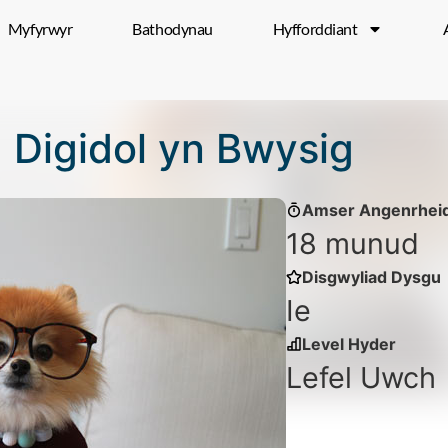
Myfyrwyr
Bathodynau
Hyfforddiant
 Digidol yn Bwysig
Amser Angenrheid
18 munud
Disgwyliad Dysgu
Ie
Level Hyder
Lefel Uwch