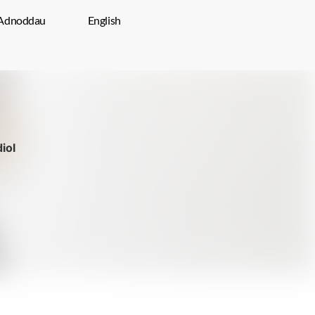
Adnoddau
English
iol