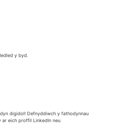
ledled y byd.
dyn digidol! Defnyddiwch y fathodynnau
r eich proffil LinkedIn neu