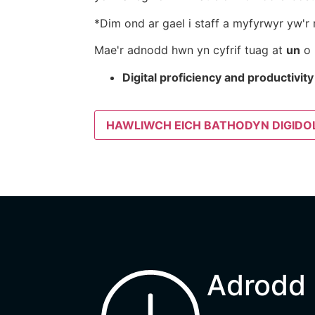
*Dim ond ar gael i staff a myfyrwyr yw'r 
Mae'r adnodd hwn yn cyfrif tuag at
un
o
Digital proficiency and productivity
HAWLIWCH EICH BATHODYN DIGIDO
Adrodd