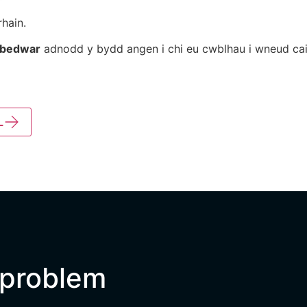
rhain.
bedwar
adnodd y bydd angen i chi eu cwblhau i wneud cai
L
 problem