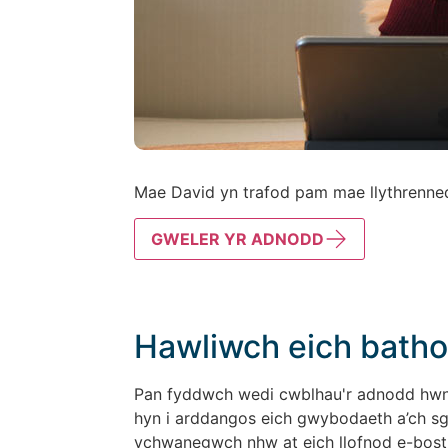
Mae David yn trafod pam mae llythrenned
GWELER YR ADNODD
Hawliwch eich batho
Pan fyddwch wedi cwblhau'r adnodd hwn,
hyn i arddangos eich gwybodaeth a’ch sgi
ychwanegwch nhw at eich llofnod e-bost