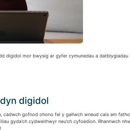
d digidol mor bwysig ar gyfer cymunedau a datblygiadau 
dyn digidol
 cadwch gofnod ohono fel y gallwch wneud cais am fatho
liau gyda’ch cydweithwyr neu’ch cyfoedion. Rhannwch nhw a
!