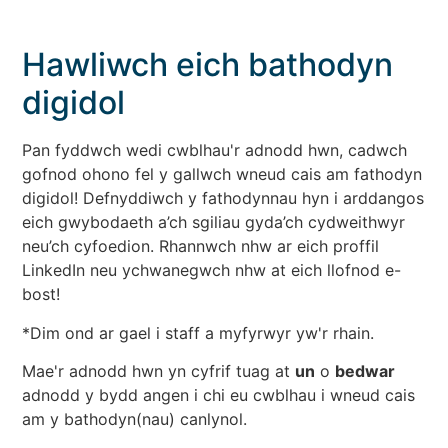
Hawliwch eich bathodyn
digidol
Pan fyddwch wedi cwblhau'r adnodd hwn, cadwch
gofnod ohono fel y gallwch wneud cais am fathodyn
digidol! Defnyddiwch y fathodynnau hyn i arddangos
eich gwybodaeth a’ch sgiliau gyda’ch cydweithwyr
neu’ch cyfoedion. Rhannwch nhw ar eich proffil
LinkedIn neu ychwanegwch nhw at eich llofnod e-
bost!
*Dim ond ar gael i staff a myfyrwyr yw'r rhain.
Mae'r adnodd hwn yn cyfrif tuag at
un
o
bedwar
adnodd y bydd angen i chi eu cwblhau i wneud cais
am y bathodyn(nau) canlynol.