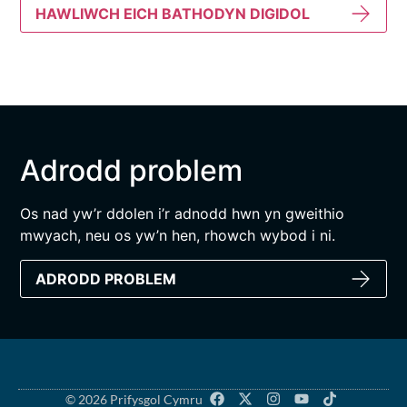
HAWLIWCH EICH BATHODYN DIGIDOL
Adrodd problem
Os nad yw’r ddolen i’r adnodd hwn yn gweithio
mwyach, neu os yw’n hen, rhowch wybod i ni.
ADRODD PROBLEM
© 2026 Prifysgol Cymru