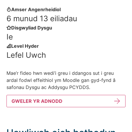
Amser Angenrheidiol
6 munud 13 eiliadau
Disgwyliad Dysgu
Ie
Level Hyder
Lefel Uwch
Mae’r fideo hwn wedi’i greu i ddangos sut i greu
ardal fodwl effeithiol ym Moodle gan gyd-fynd â
safonau Dysgu ac Addysgu PCYDDS.
GWELER YR ADNODD