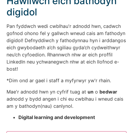
Hawliwch eich bathodyn
digidol
Pan fyddwch wedi cwblhau'r adnodd hwn, cadwch
gofnod ohono fel y gallwch wneud cais am fathodyn
digidol! Defnyddiwch y fathodynnau hyn i arddangos
eich gwybodaeth a’ch sgiliau gyda’ch cydweithwyr
neu’ch cyfoedion. Rhannwch nhw ar eich proffil
LinkedIn neu ychwanegwch nhw at eich llofnod e-
bost!
*Dim ond ar gael i staff a myfyrwyr yw'r rhain.
Mae'r adnodd hwn yn cyfrif tuag at
un
o
bedwar
adnodd y bydd angen i chi eu cwblhau i wneud cais
am y bathodyn(nau) canlynol.
Digital learning and development