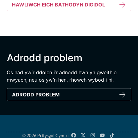
HAWLIWCH EICH BATHODYN DIGIDOL
Adrodd problem
Os nad yw’r ddolen i’r adnodd hwn yn gweithio
mwyach, neu os yw’n hen, rhowch wybod i ni.
ADRODD PROBLEM
© 2026 Prifysgol Cymru