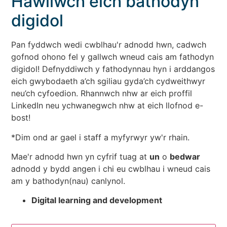
Hawliwch eich bathodyn
digidol
Pan fyddwch wedi cwblhau'r adnodd hwn, cadwch
gofnod ohono fel y gallwch wneud cais am fathodyn
digidol! Defnyddiwch y fathodynnau hyn i arddangos
eich gwybodaeth a’ch sgiliau gyda’ch cydweithwyr
neu’ch cyfoedion. Rhannwch nhw ar eich proffil
LinkedIn neu ychwanegwch nhw at eich llofnod e-
bost!
*Dim ond ar gael i staff a myfyrwyr yw'r rhain.
Mae'r adnodd hwn yn cyfrif tuag at
un
o
bedwar
adnodd y bydd angen i chi eu cwblhau i wneud cais
am y bathodyn(nau) canlynol.
Digital learning and development