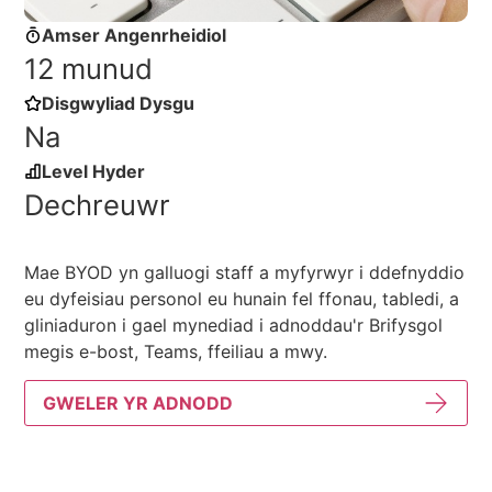
Amser Angenrheidiol
12 munud
Disgwyliad Dysgu
Na
Level Hyder
Dechreuwr
Mae BYOD yn galluogi staff a myfyrwyr i ddefnyddio
eu dyfeisiau personol eu hunain fel ffonau, tabledi, a
gliniaduron i gael mynediad i adnoddau'r Brifysgol
megis e-bost, Teams, ffeiliau a mwy.
GWELER YR ADNODD