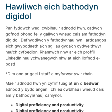
Hawliwch eich bathodyn
digidol
Pan fyddwch wedi cwblhau'r adnodd hwn, cadwch
gofnod ohono fel y gallwch wneud cais am fathodyn
digidol! Defnyddiwch y fathodynnau hyn i arddangos
eich gwybodaeth a’ch sgiliau gyda’ch cydweithwyr
neu’ch cyfoedion. Rhannwch nhw ar eich proffil
LinkedIn neu ychwanegwch nhw at eich llofnod e-
bost!
*Dim ond ar gael i staff a myfyrwyr yw'r rhain.
Mae'r adnodd hwn yn cyfrif tuag at
un
o
bedwar
adnodd y bydd angen i chi eu cwblhau i wneud cais
am y bathodyn(nau) canlynol.
Digital proficiency and productivity
Digital proficiency and productivity