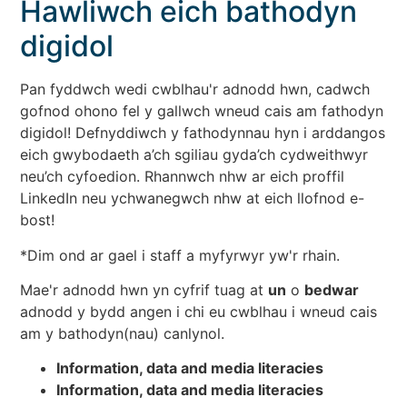
Hawliwch eich bathodyn
digidol
Pan fyddwch wedi cwblhau'r adnodd hwn, cadwch
gofnod ohono fel y gallwch wneud cais am fathodyn
digidol! Defnyddiwch y fathodynnau hyn i arddangos
eich gwybodaeth a’ch sgiliau gyda’ch cydweithwyr
neu’ch cyfoedion. Rhannwch nhw ar eich proffil
LinkedIn neu ychwanegwch nhw at eich llofnod e-
bost!
*Dim ond ar gael i staff a myfyrwyr yw'r rhain.
Mae'r adnodd hwn yn cyfrif tuag at
un
o
bedwar
adnodd y bydd angen i chi eu cwblhau i wneud cais
am y bathodyn(nau) canlynol.
Information, data and media literacies
Information, data and media literacies