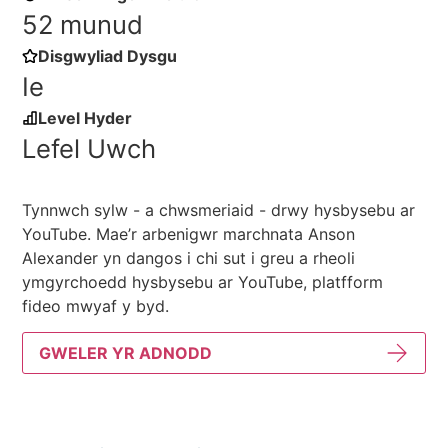
52 munud
Disgwyliad Dysgu
Ie
Level Hyder
Lefel Uwch
Tynnwch sylw - a chwsmeriaid - drwy hysbysebu ar
YouTube. Mae’r arbenigwr marchnata Anson
Alexander yn dangos i chi sut i greu a rheoli
ymgyrchoedd hysbysebu ar YouTube, platfform
fideo mwyaf y byd.
GWELER YR ADNODD