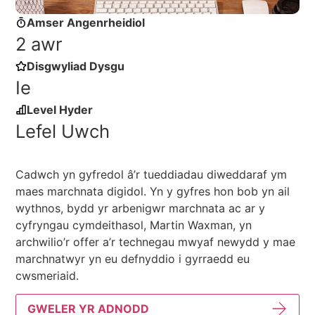
Amser Angenrheidiol
2 awr
Disgwyliad Dysgu
Ie
Level Hyder
Lefel Uwch
Cadwch yn gyfredol â’r tueddiadau diweddaraf ym
maes marchnata digidol. Yn y gyfres hon bob yn ail
wythnos, bydd yr arbenigwr marchnata ac ar y
cyfryngau cymdeithasol, Martin Waxman, yn
archwilio’r offer a’r technegau mwyaf newydd y mae
marchnatwyr yn eu defnyddio i gyrraedd eu
cwsmeriaid.
GWELER YR ADNODD