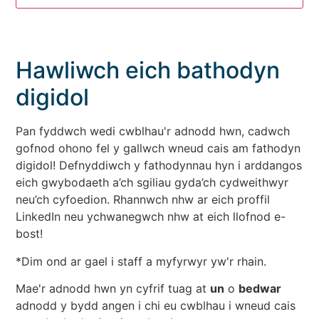
Hawliwch eich bathodyn
digidol
Pan fyddwch wedi cwblhau'r adnodd hwn, cadwch
gofnod ohono fel y gallwch wneud cais am fathodyn
digidol! Defnyddiwch y fathodynnau hyn i arddangos
eich gwybodaeth a’ch sgiliau gyda’ch cydweithwyr
neu’ch cyfoedion. Rhannwch nhw ar eich proffil
LinkedIn neu ychwanegwch nhw at eich llofnod e-
bost!
*Dim ond ar gael i staff a myfyrwyr yw'r rhain.
Mae'r adnodd hwn yn cyfrif tuag at
un
o
bedwar
adnodd y bydd angen i chi eu cwblhau i wneud cais