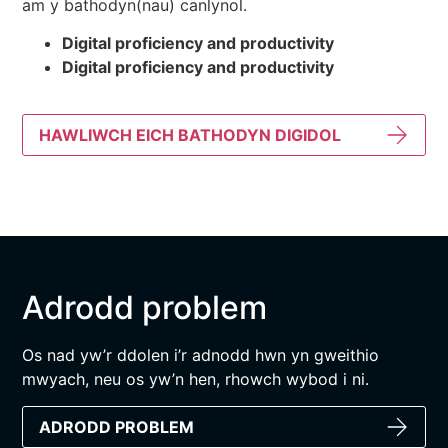
am y bathodyn(nau) canlynol.
Digital proficiency and productivity
Digital proficiency and productivity
HAWLIWCH EICH BATHODYN DIGIDOL
Adrodd problem
Os nad yw’r ddolen i’r adnodd hwn yn gweithio
mwyach, neu os yw’n hen, rhowch wybod i ni.
ADRODD PROBLEM