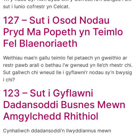
sut i lunio cofrestr yn Celcat.
127 – Sut i Osod Nodau
Pryd Ma Popeth yn Teimlo
Fel Blaenoriaeth
Weithiau mae’n gallu teimlo fel petaech yn gweithio ar
restr pawb arall o bethau i’w gwneud yn lle’ch rhestr chi.
Sut gallwch chi wneud lle i gyflawni’r nodau sy’n bwysig
i chi?
123 – Sut i Gyflawni
Dadansoddi Busnes Mewn
Amgylchedd Rhithiol
Cynhaliwch ddadansoddi’n llwyddiannus mewn