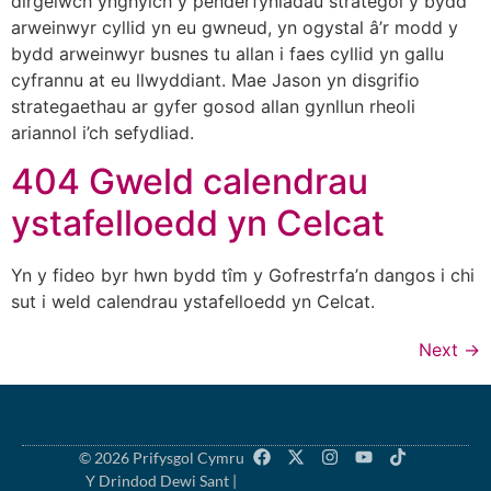
dirgelwch ynghylch y penderfyniadau strategol y bydd
arweinwyr cyllid yn eu gwneud, yn ogystal â’r modd y
bydd arweinwyr busnes tu allan i faes cyllid yn gallu
cyfrannu at eu llwyddiant. Mae Jason yn disgrifio
strategaethau ar gyfer gosod allan gynllun rheoli
ariannol i’ch sefydliad.
404 Gweld calendrau
ystafelloedd yn Celcat
Yn y fideo byr hwn bydd tîm y Gofrestrfa’n dangos i chi
sut i weld calendrau ystafelloedd yn Celcat.
Next
→
© 2026 Prifysgol Cymru
Y Drindod Dewi Sant |