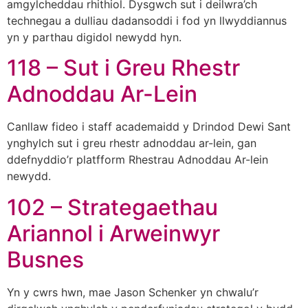
amgylcheddau rhithiol. Dysgwch sut i deilwra’ch
technegau a dulliau dadansoddi i fod yn llwyddiannus
yn y parthau digidol newydd hyn.
118 – Sut i Greu Rhestr
Adnoddau Ar-Lein
Canllaw fideo i staff academaidd y Drindod Dewi Sant
ynghylch sut i greu rhestr adnoddau ar-lein, gan
ddefnyddio’r platfform Rhestrau Adnoddau Ar-lein
newydd.
102 – Strategaethau
Ariannol i Arweinwyr
Busnes
Yn y cwrs hwn, mae Jason Schenker yn chwalu’r