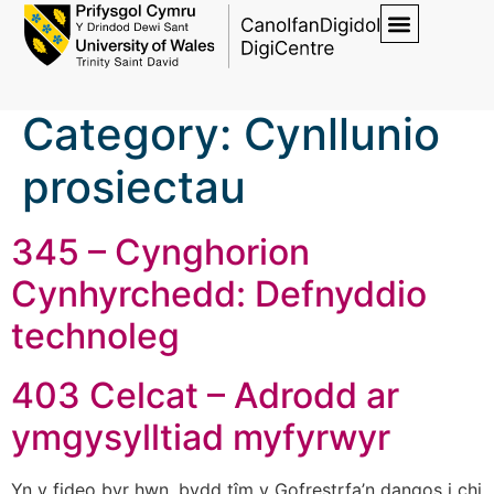
Category:
Cynllunio
prosiectau
345 – Cynghorion
Cynhyrchedd: Defnyddio
technoleg
403 Celcat – Adrodd ar
ymgysylltiad myfyrwyr
Yn y fideo byr hwn, bydd tîm y Gofrestrfa’n dangos i chi