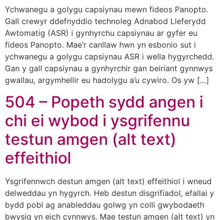
Ychwanegu a golygu capsiynau mewn fideos Panopto.
Gall crewyr ddefnyddio technoleg Adnabod Lleferydd
Awtomatig (ASR) i gynhyrchu capsiynau ar gyfer eu
fideos Panopto. Mae’r canllaw hwn yn esbonio sut i
ychwanegu a golygu capsiynau ASR i wella hygyrchedd.
Gan y gall capsiynau a gynhyrchir gan beiriant gynnwys
gwallau, argymhellir eu hadolygu a’u cywiro. Os yw […]
504 – Popeth sydd angen i
chi ei wybod i ysgrifennu
testun amgen (alt text)
effeithiol
Ysgrifennwch destun amgen (alt text) effeithiol i wneud
delweddau yn hygyrch. Heb destun disgrifiadol, efallai y
bydd pobl ag anableddau golwg yn colli gwybodaeth
bwysig yn eich cynnwys. Mae testun amgen (alt text) yn