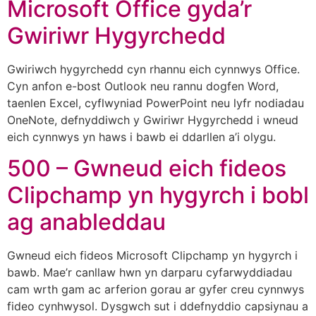
Microsoft Office gyda’r
Gwiriwr Hygyrchedd
Gwiriwch hygyrchedd cyn rhannu eich cynnwys Office.
Cyn anfon e-bost Outlook neu rannu dogfen Word,
taenlen Excel, cyflwyniad PowerPoint neu lyfr nodiadau
OneNote, defnyddiwch y Gwiriwr Hygyrchedd i wneud
eich cynnwys yn haws i bawb ei ddarllen a’i olygu.
500 – Gwneud eich fideos
Clipchamp yn hygyrch i bobl
ag anableddau
Gwneud eich fideos Microsoft Clipchamp yn hygyrch i
bawb. Mae’r canllaw hwn yn darparu cyfarwyddiadau
cam wrth gam ac arferion gorau ar gyfer creu cynnwys
fideo cynhwysol. Dysgwch sut i ddefnyddio capsiynau a