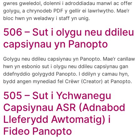
gwres gweledol, dolenni i adroddiadau manwl ac offer
golygu, a chrynodeb PDF y gellir ei lawrlwytho. Mae’r
bloc hwn yn weladwy i staff yn unig.
506 – Sut i olygu neu ddileu
capsiynau yn Panopto
Golygu neu ddileu capsiynau yn Panopto. Mae’r canllaw
hwn yn esbonio sut i olygu neu ddileu capsiynau gan
ddefnyddio golygydd Panopto. I ddilyn y camau hyn,
bydd angen mynediad fel Crëwr (Creator) at Panopto.
505 – Sut i Ychwanegu
Capsiynau ASR (Adnabod
Lleferydd Awtomatig) i
Fideo Panopto