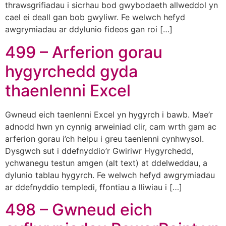
thrawsgrifiadau i sicrhau bod gwybodaeth allweddol yn
cael ei deall gan bob gwyliwr. Fe welwch hefyd
awgrymiadau ar ddylunio fideos gan roi […]
499 – Arferion gorau
hygyrchedd gyda
thaenlenni Excel
Gwneud eich taenlenni Excel yn hygyrch i bawb. Mae’r
adnodd hwn yn cynnig arweiniad clir, cam wrth gam ac
arferion gorau i’ch helpu i greu taenlenni cynhwysol.
Dysgwch sut i ddefnyddio’r Gwiriwr Hygyrchedd,
ychwanegu testun amgen (alt text) at ddelweddau, a
dylunio tablau hygyrch. Fe welwch hefyd awgrymiadau
ar ddefnyddio templedi, ffontiau a lliwiau i […]
498 – Gwneud eich