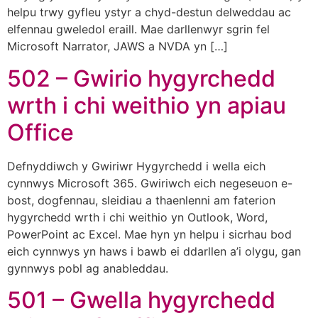
helpu trwy gyfleu ystyr a chyd-destun delweddau ac
elfennau gweledol eraill. Mae darllenwyr sgrin fel
Microsoft Narrator, JAWS a NVDA yn […]
502 – Gwirio hygyrchedd
wrth i chi weithio yn apiau
Office
Defnyddiwch y Gwiriwr Hygyrchedd i wella eich
cynnwys Microsoft 365. Gwiriwch eich negeseuon e-
bost, dogfennau, sleidiau a thaenlenni am faterion
hygyrchedd wrth i chi weithio yn Outlook, Word,
PowerPoint ac Excel. Mae hyn yn helpu i sicrhau bod
eich cynnwys yn haws i bawb ei ddarllen a’i olygu, gan
gynnwys pobl ag anableddau.
501 – Gwella hygyrchedd