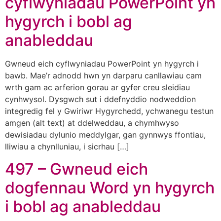
cyflwyniadau PowerPoint yn
hygyrch i bobl ag
anableddau
Gwneud eich cyflwyniadau PowerPoint yn hygyrch i
bawb. Mae’r adnodd hwn yn darparu canllawiau cam
wrth gam ac arferion gorau ar gyfer creu sleidiau
cynhwysol. Dysgwch sut i ddefnyddio nodweddion
integredig fel y Gwiriwr Hygyrchedd, ychwanegu testun
amgen (alt text) at ddelweddau, a chymhwyso
dewisiadau dylunio meddylgar, gan gynnwys ffontiau,
lliwiau a chynlluniau, i sicrhau […]
497 – Gwneud eich
dogfennau Word yn hygyrch
i bobl ag anableddau